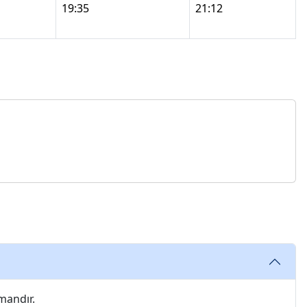
19:35
21:12
mandır.