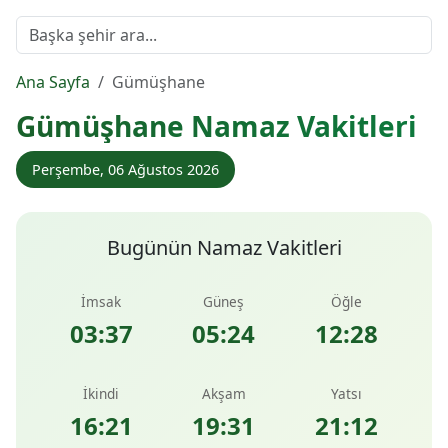
Ana Sayfa
Gümüşhane
Gümüşhane Namaz Vakitleri
Perşembe, 06 Ağustos 2026
Bugünün Namaz Vakitleri
İmsak
Güneş
Öğle
03:37
05:24
12:28
İkindi
Akşam
Yatsı
16:21
19:31
21:12