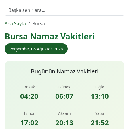
Ana Sayfa
Bursa
Bursa Namaz Vakitleri
Perşembe, 06 Ağustos 2026
Bugünün Namaz Vakitleri
İmsak
Güneş
Öğle
04:20
06:07
13:10
İkindi
Akşam
Yatsı
17:02
20:13
21:52